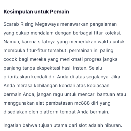
Kesimpulan untuk Pemain
Scarab Rising Megaways menawarkan pengalaman
yang cukup mendalam dengan berbagai fitur koleksi.
Namun, karena sifatnya yang memerlukan waktu untuk
membuka fitur-fitur tersebut, permainan ini paling
cocok bagi mereka yang menikmati progres jangka
panjang tanpa ekspektasi hasil instan. Selalu
prioritaskan kendali diri Anda di atas segalanya. Jika
Anda merasa kehilangan kendali atas kebiasaan
bermain Anda, jangan ragu untuk mencari bantuan atau
menggunakan alat pembatasan mc888 diri yang
disediakan oleh platform tempat Anda bermain.
Ingatlah bahwa tujuan utama dari slot adalah hiburan.