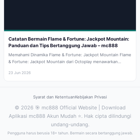
Catatan Bermain Flame & Fortune: Jackpot Mountain:
Panduan dan Tips Bertanggung Jawab – mc888
Memahami Dinamika Flame & Fortune: Jackpot Mountain Flame
& Fortune: Jackpot Mountain dari Octoplay menawarkan
pengalaman bermain yang terstruktur dengan...
23 Jun 2026
Syarat dan Ketentuan
Kebijakan Privasi
© 2026 🎯 mc888 Official Website | Download
Aplikasi mc888 Akun Mudah ⭐. Hak cipta dilindungi
undang-undang.
Pengguna harus berusia 18+ tahun. Bermain secara bertanggung jawab.