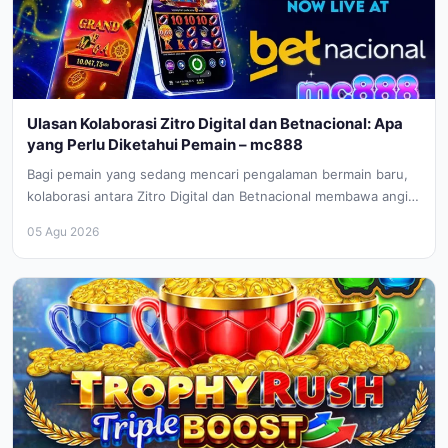
Ulasan Kolaborasi Zitro Digital dan Betnacional: Apa
yang Perlu Diketahui Pemain – mc888
Bagi pemain yang sedang mencari pengalaman bermain baru,
kolaborasi antara Zitro Digital dan Betnacional membawa angin
segar ke pasar iGaming...
05 Agu 2026