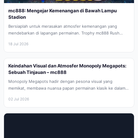
mc888: Mengejar Kemenangan di Bawah Lampu
Stadion
Bersiaplah untuk merasakan atmosfer kemenangan yang
mendebarkan di lapangan permainan. Trophy mc888 Rush
Triple Boost hadir sebagai persembahan terbaru yang...
18 Jul 2026
Keindahan Visual dan Atmosfer Monopoly Megapots:
Sebuah Tinjauan – mc888
Monopoly Megapots hadir dengan pesona visual yang
memikat, membawa nuansa papan permainan klasik ke dalam
dimensi digital yang mc888 jauh...
02 Jul 2026