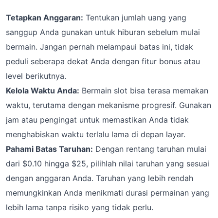
Tetapkan Anggaran:
Tentukan jumlah uang yang
sanggup Anda gunakan untuk hiburan sebelum mulai
bermain. Jangan pernah melampaui batas ini, tidak
peduli seberapa dekat Anda dengan fitur bonus atau
level berikutnya.
Kelola Waktu Anda:
Bermain slot bisa terasa memakan
waktu, terutama dengan mekanisme progresif. Gunakan
jam atau pengingat untuk memastikan Anda tidak
menghabiskan waktu terlalu lama di depan layar.
Pahami Batas Taruhan:
Dengan rentang taruhan mulai
dari $0.10 hingga $25, pilihlah nilai taruhan yang sesuai
dengan anggaran Anda. Taruhan yang lebih rendah
memungkinkan Anda menikmati durasi permainan yang
lebih lama tanpa risiko yang tidak perlu.