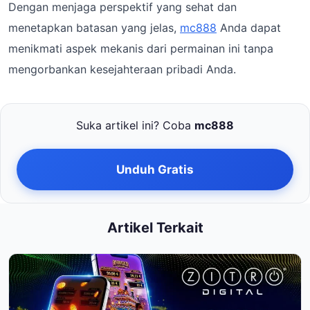
Dengan menjaga perspektif yang sehat dan
menetapkan batasan yang jelas,
mc888
Anda dapat
menikmati aspek mekanis dari permainan ini tanpa
mengorbankan kesejahteraan pribadi Anda.
Suka artikel ini? Coba
mc888
Unduh Gratis
Artikel Terkait