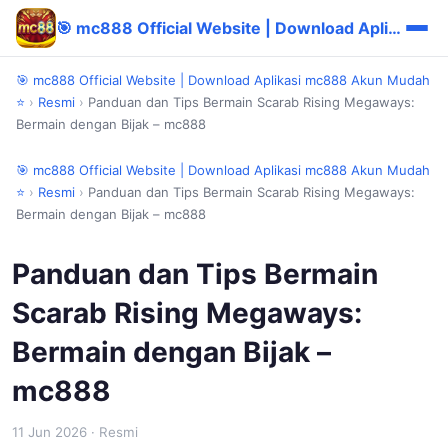
🎯 mc888 Official Website | Download Aplikasi mc888 Akun Mudah ⭐
🎯 mc888 Official Website | Download Aplikasi mc888 Akun Mudah
⭐
›
Resmi
›
Panduan dan Tips Bermain Scarab Rising Megaways:
Bermain dengan Bijak – mc888
🎯 mc888 Official Website | Download Aplikasi mc888 Akun Mudah
⭐
›
Resmi
›
Panduan dan Tips Bermain Scarab Rising Megaways:
Bermain dengan Bijak – mc888
Panduan dan Tips Bermain
Scarab Rising Megaways:
Bermain dengan Bijak –
mc888
11 Jun 2026
· Resmi