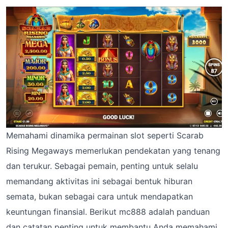
Memahami dinamika permainan slot seperti Scarab
Rising Megaways memerlukan pendekatan yang tenang
dan terukur. Sebagai pemain, penting untuk selalu
memandang aktivitas ini sebagai bentuk hiburan
semata, bukan sebagai cara untuk mendapatkan
keuntungan finansial. Berikut mc888 adalah panduan
dan catatan penting untuk membantu Anda memahami