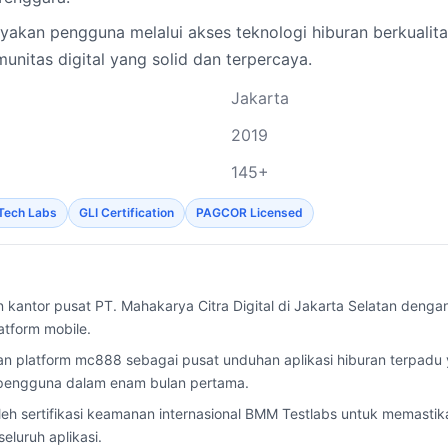
kan pengguna melalui akses teknologi hiburan berkualitas
itas digital yang solid dan terpercaya.
Jakarta
2019
145+
iTech Labs
GLI Certification
PAGCOR Licensed
 kantor pusat PT. Mahakarya Citra Digital di Jakarta Selatan denga
tform mobile.
an platform mc888 sebagai pusat unduhan aplikasi hiburan terpadu 
pengguna dalam enam bulan pertama.
h sertifikasi keamanan internasional BMM Testlabs untuk memastika
seluruh aplikasi.