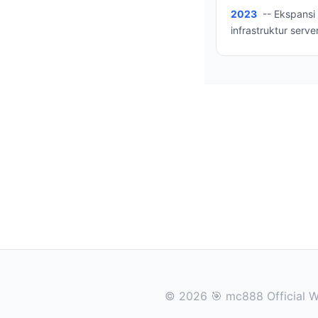
2023
-- Ekspansi
infrastruktur serv
© 2026 🎯 mc888 Official W