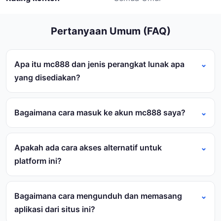
Pertanyaan Umum (FAQ)
Apa itu mc888 dan jenis perangkat lunak apa
yang disediakan?
Bagaimana cara masuk ke akun mc888 saya?
Apakah ada cara akses alternatif untuk
platform ini?
Bagaimana cara mengunduh dan memasang
aplikasi dari situs ini?