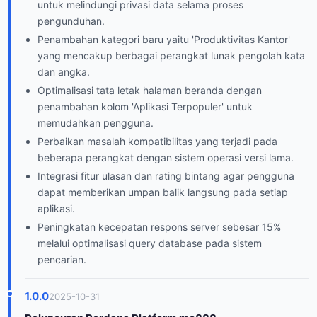
untuk melindungi privasi data selama proses
pengunduhan.
Penambahan kategori baru yaitu 'Produktivitas Kantor'
yang mencakup berbagai perangkat lunak pengolah kata
dan angka.
Optimalisasi tata letak halaman beranda dengan
penambahan kolom 'Aplikasi Terpopuler' untuk
memudahkan pengguna.
Perbaikan masalah kompatibilitas yang terjadi pada
beberapa perangkat dengan sistem operasi versi lama.
Integrasi fitur ulasan dan rating bintang agar pengguna
dapat memberikan umpan balik langsung pada setiap
aplikasi.
Peningkatan kecepatan respons server sebesar 15%
melalui optimalisasi query database pada sistem
pencarian.
1.0.0
2025-10-31