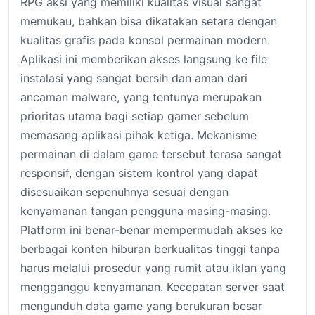
RPG aksi yang memiliki kualitas visual sangat
memukau, bahkan bisa dikatakan setara dengan
kualitas grafis pada konsol permainan modern.
Aplikasi ini memberikan akses langsung ke file
instalasi yang sangat bersih dan aman dari
ancaman malware, yang tentunya merupakan
prioritas utama bagi setiap gamer sebelum
memasang aplikasi pihak ketiga. Mekanisme
permainan di dalam game tersebut terasa sangat
responsif, dengan sistem kontrol yang dapat
disesuaikan sepenuhnya sesuai dengan
kenyamanan tangan pengguna masing-masing.
Platform ini benar-benar mempermudah akses ke
berbagai konten hiburan berkualitas tinggi tanpa
harus melalui prosedur yang rumit atau iklan yang
mengganggu kenyamanan. Kecepatan server saat
mengunduh data game yang berukuran besar