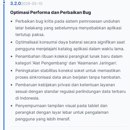
3.2.0
2026-05-10
Optimasi Performa dan Perbaikan Bug
Perbaikan bug kritis pada sistem pemrosesan unduhan
latar belakang yang sebelumnya menyebabkan aplikasi
tertutup paksa.
Optimalisasi konsumsi daya baterai secara signifikan saat
pengguna menjelajahi katalog aplikasi dalam waktu lama.
Penambahan ribuan koleksi perangkat lunak baru dalam
kategori 'Alat Pengembang' dan 'Keamanan Jaringan'.
Peningkatan stabilitas koneksi soket untuk memastikan
proses sinkronisasi data akun berjalan tanpa hambatan.
Pembaruan kebijakan privasi dan ketentuan layanan
sesuai dengan standar regulasi perlindungan data terbaru
di Indonesia.
Penyempurnaan tampilan visual pada tablet dan
perangkat dengan layar lebar untuk pengalaman
pengguna yang lebih imersif.