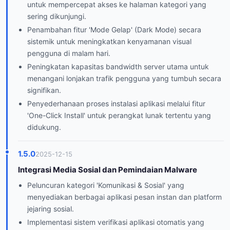
untuk mempercepat akses ke halaman kategori yang
sering dikunjungi.
Penambahan fitur 'Mode Gelap' (Dark Mode) secara
sistemik untuk meningkatkan kenyamanan visual
pengguna di malam hari.
Peningkatan kapasitas bandwidth server utama untuk
menangani lonjakan trafik pengguna yang tumbuh secara
signifikan.
Penyederhanaan proses instalasi aplikasi melalui fitur
'One-Click Install' untuk perangkat lunak tertentu yang
didukung.
1.5.0
2025-12-15
Integrasi Media Sosial dan Pemindaian Malware
Peluncuran kategori 'Komunikasi & Sosial' yang
menyediakan berbagai aplikasi pesan instan dan platform
jejaring sosial.
Implementasi sistem verifikasi aplikasi otomatis yang