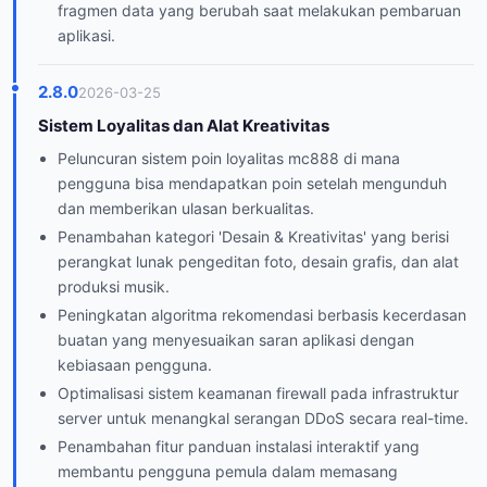
fragmen data yang berubah saat melakukan pembaruan
aplikasi.
2.8.0
2026-03-25
Sistem Loyalitas dan Alat Kreativitas
Peluncuran sistem poin loyalitas mc888 di mana
pengguna bisa mendapatkan poin setelah mengunduh
dan memberikan ulasan berkualitas.
Penambahan kategori 'Desain & Kreativitas' yang berisi
perangkat lunak pengeditan foto, desain grafis, dan alat
produksi musik.
Peningkatan algoritma rekomendasi berbasis kecerdasan
buatan yang menyesuaikan saran aplikasi dengan
kebiasaan pengguna.
Optimalisasi sistem keamanan firewall pada infrastruktur
server untuk menangkal serangan DDoS secara real-time.
Penambahan fitur panduan instalasi interaktif yang
membantu pengguna pemula dalam memasang