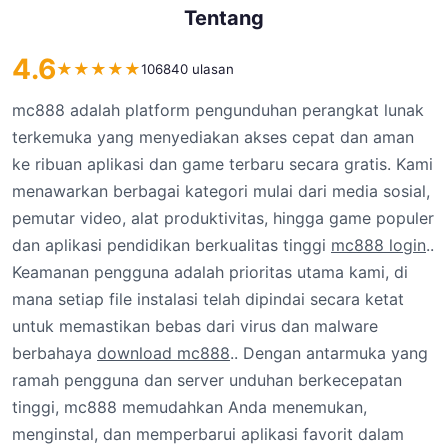
Tentang
4.6
★
★
★
★
★
106840 ulasan
mc888 adalah platform pengunduhan perangkat lunak
terkemuka yang menyediakan akses cepat dan aman
ke ribuan aplikasi dan game terbaru secara gratis. Kami
menawarkan berbagai kategori mulai dari media sosial,
pemutar video, alat produktivitas, hingga game populer
dan aplikasi pendidikan berkualitas tinggi
mc888 login
..
Keamanan pengguna adalah prioritas utama kami, di
mana setiap file instalasi telah dipindai secara ketat
untuk memastikan bebas dari virus dan malware
berbahaya
download mc888
.. Dengan antarmuka yang
ramah pengguna dan server unduhan berkecepatan
tinggi, mc888 memudahkan Anda menemukan,
menginstal, dan memperbarui aplikasi favorit dalam