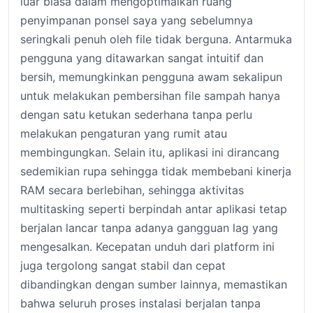
luar biasa dalam mengoptimalkan ruang
penyimpanan ponsel saya yang sebelumnya
seringkali penuh oleh file tidak berguna. Antarmuka
pengguna yang ditawarkan sangat intuitif dan
bersih, memungkinkan pengguna awam sekalipun
untuk melakukan pembersihan file sampah hanya
dengan satu ketukan sederhana tanpa perlu
melakukan pengaturan yang rumit atau
membingungkan. Selain itu, aplikasi ini dirancang
sedemikian rupa sehingga tidak membebani kinerja
RAM secara berlebihan, sehingga aktivitas
multitasking seperti berpindah antar aplikasi tetap
berjalan lancar tanpa adanya gangguan lag yang
mengesalkan. Kecepatan unduh dari platform ini
juga tergolong sangat stabil dan cepat
dibandingkan dengan sumber lainnya, memastikan
bahwa seluruh proses instalasi berjalan tanpa