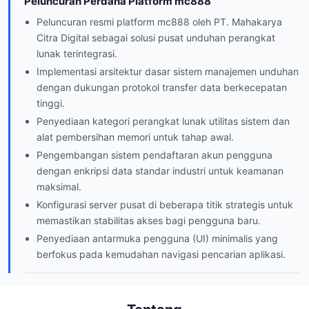
Peluncuran Perdana Platform mc888
Peluncuran resmi platform mc888 oleh PT. Mahakarya
Citra Digital sebagai solusi pusat unduhan perangkat
lunak terintegrasi.
Implementasi arsitektur dasar sistem manajemen unduhan
dengan dukungan protokol transfer data berkecepatan
tinggi.
Penyediaan kategori perangkat lunak utilitas sistem dan
alat pembersihan memori untuk tahap awal.
Pengembangan sistem pendaftaran akun pengguna
dengan enkripsi data standar industri untuk keamanan
maksimal.
Konfigurasi server pusat di beberapa titik strategis untuk
memastikan stabilitas akses bagi pengguna baru.
Penyediaan antarmuka pengguna (UI) minimalis yang
berfokus pada kemudahan navigasi pencarian aplikasi.