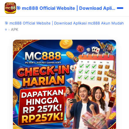
🎯 mc888 Official Website | Download Aplikasi mc888 Akun Mudah ⭐
🎯 mc888 Official Website | Download Aplikasi mc888 Akun Mudah
⭐
›
APK