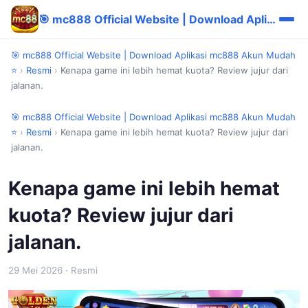
🎯 mc888 Official Website | Download Aplikasi mc888 Akun Mudah ⭐
🎯 mc888 Official Website | Download Aplikasi mc888 Akun Mudah
⭐
›
Resmi
›
Kenapa game ini lebih hemat kuota? Review jujur dari
jalanan.
🎯 mc888 Official Website | Download Aplikasi mc888 Akun Mudah
⭐
›
Resmi
›
Kenapa game ini lebih hemat kuota? Review jujur dari
jalanan.
Kenapa game ini lebih hemat
kuota? Review jujur dari
jalanan.
29 Mei 2026
· Resmi