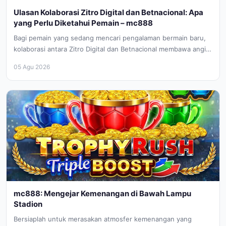
Ulasan Kolaborasi Zitro Digital dan Betnacional: Apa
yang Perlu Diketahui Pemain – mc888
Bagi pemain yang sedang mencari pengalaman bermain baru,
kolaborasi antara Zitro Digital dan Betnacional membawa angin
segar ke pasar iGaming...
05 Agu 2026
mc888: Mengejar Kemenangan di Bawah Lampu
Stadion
Bersiaplah untuk merasakan atmosfer kemenangan yang