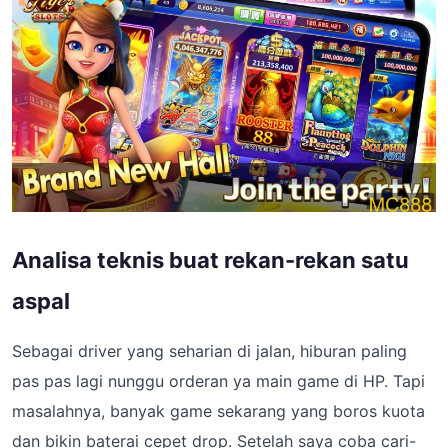
Analisa teknis buat rekan-rekan satu
aspal
Sebagai driver yang seharian di jalan, hiburan paling
pas pas lagi nunggu orderan ya main game di HP. Tapi
masalahnya, banyak game sekarang yang boros kuota
dan bikin baterai cepet drop. Setelah saya coba cari-